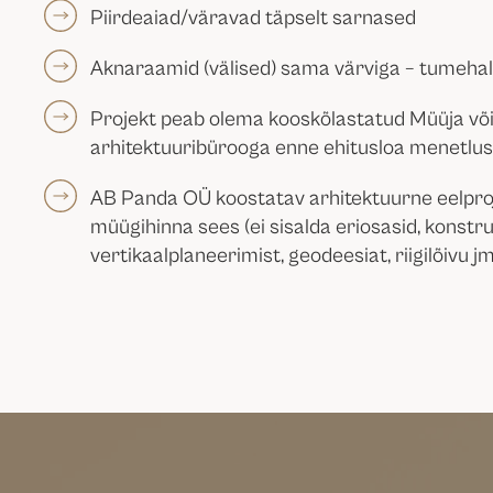
Piirdeaiad/väravad täpselt sarnased
Aknaraamid (välised) sama värviga – tumehal
Projekt peab olema kooskõlastatud Müüja v
arhitektuuribürooga enne ehitusloa menetlus
AB Panda OÜ koostatav arhitektuurne eelpro
müügihinna sees (ei sisalda eriosasid, konstruk
vertikaalplaneerimist, geodeesiat, riigilõivu j