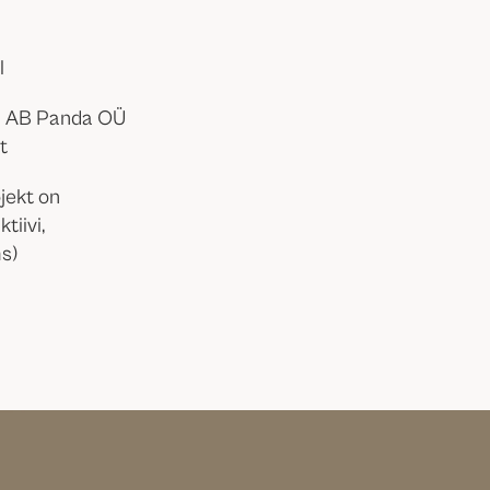
l
õi AB Panda OÜ
t
jekt on
tiivi,
ms)