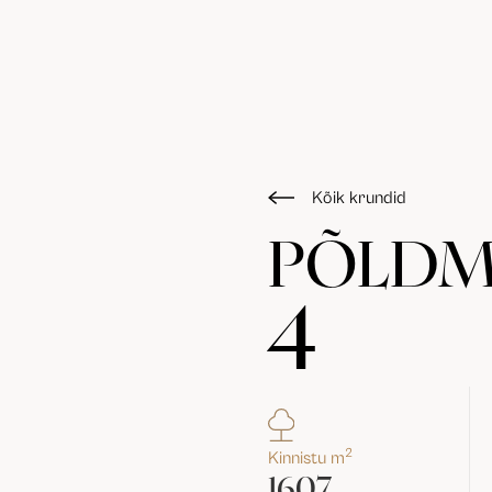
Kõik krundid
PÕLDM
4
2
Kinnistu m
1607