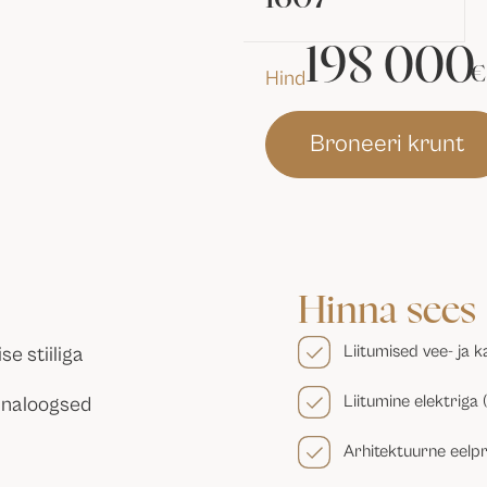
198 000
€
Hind
Broneeri krunt
Hinna sees
Liitumised vee- ja k
e stiiliga
Liitumine elektriga 
analoogsed
Arhitektuurne eelp