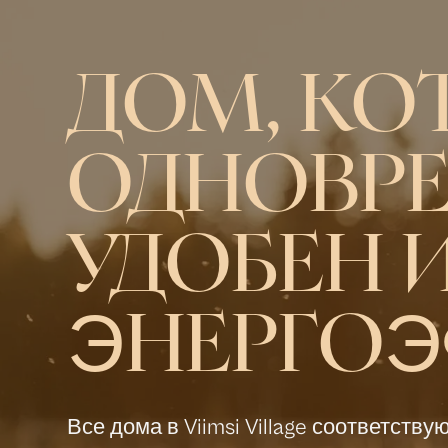
ДОМ, КО
ОДНОВР
УДОБЕН 
ЭНЕРГО
Все дома в Viimsi Village соответству