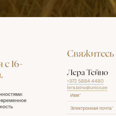
Свяжитесь 
 с 16-
Лера Тейно
.
+372 5884 4480
lera.teino@unico.ee
нностями:
оевременное
нность