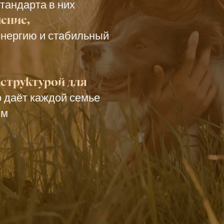
тандарта в них
ение,
энергию и стабильный
структурой для
о даёт каждой семье
им