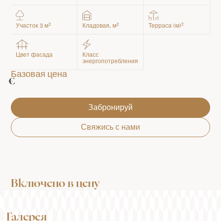
2
2
2
Участок 3 м
Кладовая, м
Терраса (м)
Цвет фасада
Класс
энергопотребления
Базовая цена
€
Забронируй
Свяжись с нами
Включено в цену
Галерея