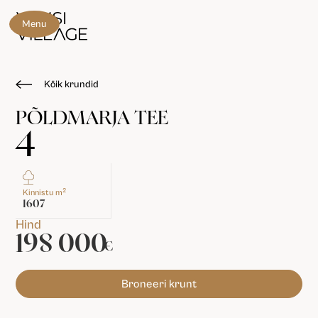
Menu
Kõik krundid
PÕLDMARJA TEE
4
2
Kinnistu m
1607
Hind
198 000
€
Broneeri krunt