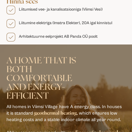
Hinna sees
Liitumised vee- ja kanalisatsiooniga (Viimsi Vesi)
Liitumine elektriga (Imatra Elekter), 20A igal kinnistul
Arhitektuurne eelprojekt AB Panda OÜ poolt
A HOME THAT IS
BOTH
COMFORTABLE
AND ENERGY-
EFFICIENT
All homes in Viimsi Village have A energy class. In houses
it is standard
, which ensures low
geothermal heating
heating costs and a stable indoor climate all year round.