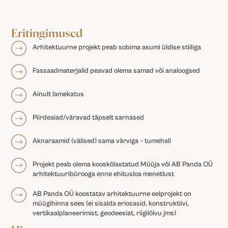
Eritingimused
Arhitektuurne projekt peab sobima asumi üldise stiiliga
Fassaadmaterjalid peavad olema samad või analoogsed
Ainult lamekatus
Piirdeaiad/väravad täpselt sarnased
Aknaraamid (välised) sama värviga – tumehall
Projekt peab olema kooskõlastatud Müüja või AB Panda OÜ
arhitektuuribürooga enne ehitusloa menetlust
AB Panda OÜ koostatav arhitektuurne eelprojekt on
müügihinna sees (ei sisalda eriosasid, konstruktiivi,
vertikaalplaneerimist, geodeesiat, riigilõivu jms)