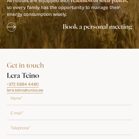
All houses are equipped with
readiness of solar panels,
so every family has the opportunity to manage their
energy consumption wisely.
Book a personal meeting
Get in touch
Lera Teino
+372 5884 4480
lera.teino@unico.ee