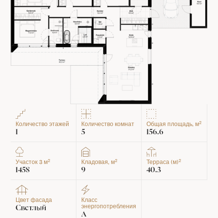
2
Количество этажей
Количество комнат
Общая площадь, м
1
5
156.6
2
2
2
Участок 3 м
Кладовая, м
Терраса (м)
1458
9
40.3
Цвет фасада
Класс
энергопотребления
Светлый
A