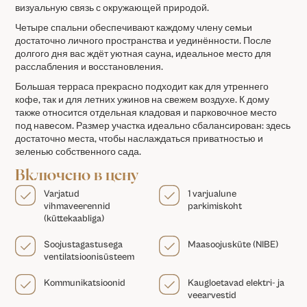
визуальную связь с окружающей природой.
Четыре спальни обеспечивают каждому члену семьи
достаточно личного пространства и уединённости. После
долгого дня вас ждёт уютная сауна, идеальное место для
расслабления и восстановления.
Большая терраса прекрасно подходит как для утреннего
кофе, так и для летних ужинов на свежем воздухе. К дому
также относится отдельная кладовая и парковочное место
под навесом. Размер участка идеально сбалансирован: здесь
достаточно места, чтобы наслаждаться приватностью и
зеленью собственного сада.
Включено в цену
Varjatud
1 varjualune
vihmaveerennid
parkimiskoht
(küttekaabliga)
Soojustagastusega
Maasoojusküte (NIBE)
ventilatsioonisüsteem
Kommunikatsioonid
Kaugloetavad elektri- ja
veearvestid