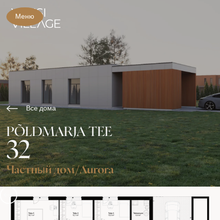
Меню
Все дома
PÕLDMARJA TEE
32
Частный дом
/
Aurora
Slide 3 of 3.