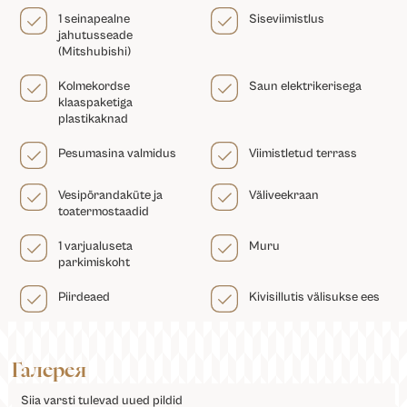
1 seinapealne
Siseviimistlus
jahutusseade
(Mitshubishi)
Kolmekordse
Saun elektrikerisega
klaaspaketiga
plastikaknad
Pesumasina valmidus
Viimistletud terrass
Vesipõrandaküte ja
Väliveekraan
toatermostaadid
1 varjualuseta
Muru
parkimiskoht
Piirdeaed
Kivisillutis välisukse ees
Галерея
Siia varsti tulevad uued pildid