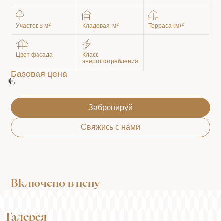
2
2
2
Участок 3 м
Кладовая, м
Терраса (м)
Цвет фасада
Класс
энергопотребления
Базовая цена
€
Забронируй
Свяжись с нами
Включено в цену
Галерея