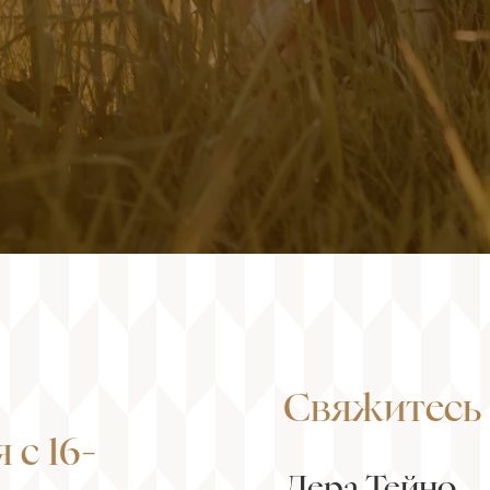
Свяжитесь 
 с 16-
Лера Тейно