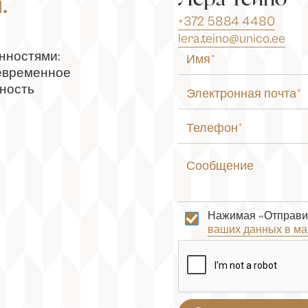
.
+372 5884 4480
lera.teino@unico.ee
нностями:
оевременное
нность
Нажимая «Отправит
ваших данных в ма