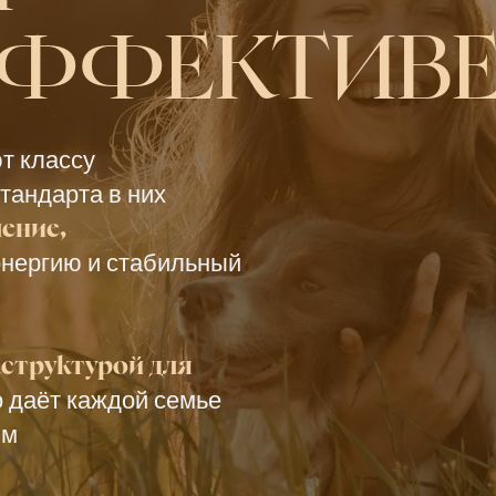
ЭФФЕКТИВ
ют классу
тандарта в них
ение,
энергию и стабильный
структурой для
о даёт каждой семье
им