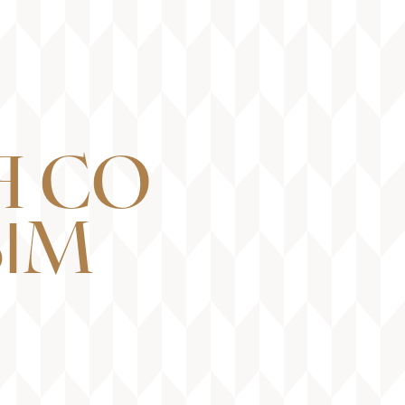
 СО
ЫМ