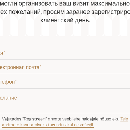
могли организовать ваш визит максимально 
ех пожеланий, просим заранее зарегистрир
клиентский день.
Vajutades "Registreeri" annate veebilehe haldajale nõusoleku
Teie
andmete kasutamiseks turunduslikul eesmärgil.