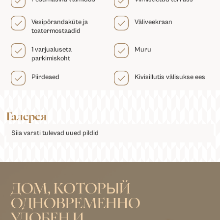
Vesipõrandaküte ja
Väliveekraan
toatermostaadid
1 varjualuseta
Muru
parkimiskoht
Piirdeaed
Kivisillutis välisukse ees
Галерея
Siia varsti tulevad uued pildid
ДОМ, КОТОРЫЙ
ОДНОВРЕМЕННО
УДОБЕН И