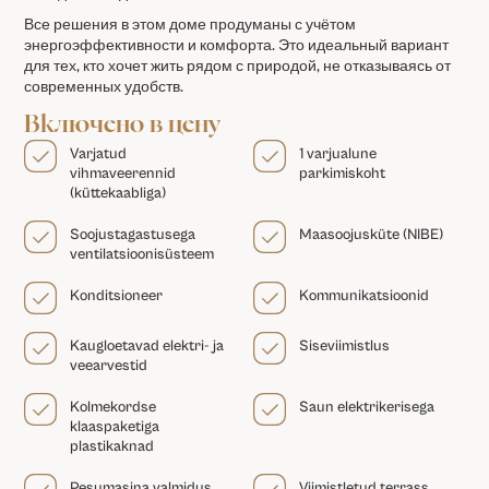
Все решения в этом доме продуманы с учётом
энергоэффективности и комфорта. Это идеальный вариант
для тех, кто хочет жить рядом с природой, не отказываясь от
современных удобств.
Включено в цену
Varjatud
1 varjualune
vihmaveerennid
parkimiskoht
(küttekaabliga)
Soojustagastusega
Maasoojusküte (NIBE)
ventilatsioonisüsteem
Konditsioneer
Kommunikatsioonid
Kaugloetavad elektri- ja
Siseviimistlus
veearvestid
Kolmekordse
Saun elektrikerisega
klaaspaketiga
plastikaknad
Pesumasina valmidus
Viimistletud terrass