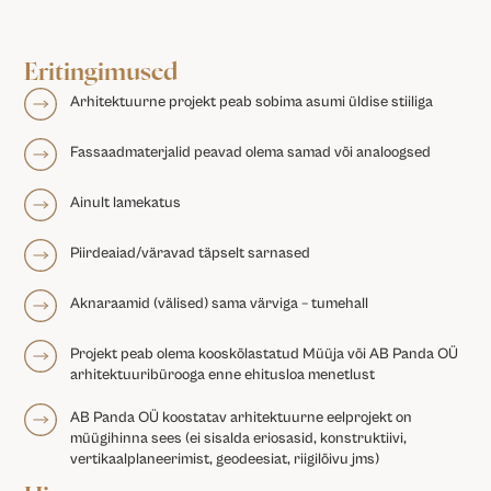
Eritingimused
Arhitektuurne projekt peab sobima asumi üldise stiiliga
Fassaadmaterjalid peavad olema samad või analoogsed
Ainult lamekatus
Piirdeaiad/väravad täpselt sarnased
Aknaraamid (välised) sama värviga – tumehall
Projekt peab olema kooskõlastatud Müüja või AB Panda OÜ
arhitektuuribürooga enne ehitusloa menetlust
AB Panda OÜ koostatav arhitektuurne eelprojekt on
müügihinna sees (ei sisalda eriosasid, konstruktiivi,
vertikaalplaneerimist, geodeesiat, riigilõivu jms)