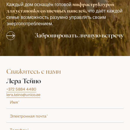
Каждый дом оснащён готовой
инфраструктурой
что даёт каждой
для установки солнечных панелей,
семье возможность разумно управлять своим
энергопотреблением.
Забронировать личную встречу
Свяжитесь с нами
Лера Тейно
+372 5884 4480
lera.teino@unico.ee