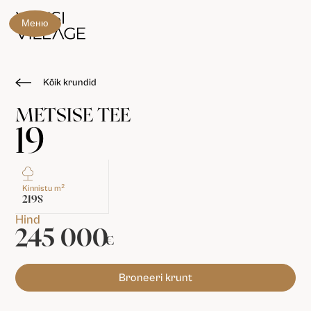
Меню
Kõik krundid
METSISE TEE
19
2
Kinnistu m
2198
Hind
245 000
€
Broneeri krunt