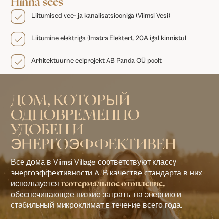
Hinna sees
Liitumised vee- ja kanalisatsiooniga (Viimsi Vesi)
Liitumine elektriga (Imatra Elekter), 20A igal kinnistul
Arhitektuurne eelprojekt AB Panda OÜ poolt
ДОМ, КОТОРЫЙ
ОДНОВРЕМЕННО
УДОБЕН И
ЭНЕРГОЭФФЕКТИВЕН
Все дома в Viimsi Village соответствуют классу
энергоэффективности A. В качестве стандарта в них
используется
геотермальное отопление,
обеспечивающее низкие затраты на энергию и
стабильный микроклимат в течение всего года.