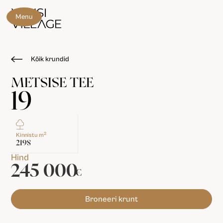
Menu
Kõik krundid
METSISE TEE
19
2
Kinnistu m
2198
Hind
245 000
€
Broneeri krunt