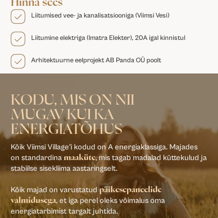
Hinna sees
Liitumised vee- ja kanalisatsiooniga (Viimsi Vesi)
Liitumine elektriga (Imatra Elekter), 20A igal kinnistul
Arhitektuurne eelprojekt AB Panda OÜ poolt
KODU, MIS ON NII
MUGAV KUI KA
ENERGIATÕHUS
Kõik Viimsi Village’i kodud on A energiaklassiga. Majades
on standardina
, mis tagab madalad küttekulud ja
maaküte
stabiilse sisekliima aastaringselt.
Kõik majad on varustatud
päikesepaneelide
, et iga perel oleks võimalus oma
valmidusega
energiatarbimist targalt juhtida.