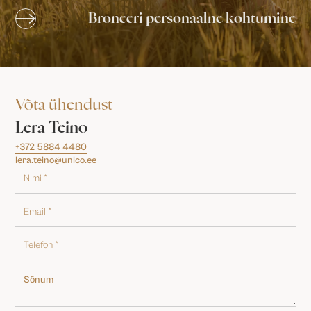
Broneeri personaalne kohtumine
Võta ühendust
Lera Teino
+372 5884 4480
lera.teino@unico.ee