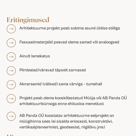
Eritingimused
Arhitektuurne projekt peab sobima asumi üldise stiiliga
Fassaadmaterjalid peavad olema samad või analoogsed
Ainult lamekatus
Piirdeaiad/väravad täpselt sarnased
Aknaraamid (välised) sama värviga – tumehall
Projekt peab olema kooskõlastatud Müüja või AB Panda OÜ
arhitektuuribürooga enne ehitusloa menetlust
AB Panda OÜ koostatav arhitektuurne eelprojekt on
müügihinna sees (ei sisalda eriosasid, konstruktiivi,
vertikaalplaneerimist, geodeesiat, riigilõivu jms)