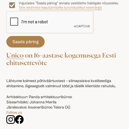
Vajutades "Saada päring" annate veebilehe haldajale nõusoleku
Teie andmete kasutamiseks turunduslikul eesmärgil.
Unico
on 16-aastase kogemusega Eesti
ehitusettevõte
Lähtume kolmest põhiväärtustest – silmapaistva kvaliteediga
ehitamine, õigeaegselt valminud tööd ja täielik klientide rahulolu.
Arhitektuur: Panda arhitektuuribüroo
Sisearhitekt: Johanna Merila
Järelevalve: Inseneribüroo Telora OÜ
Follow us