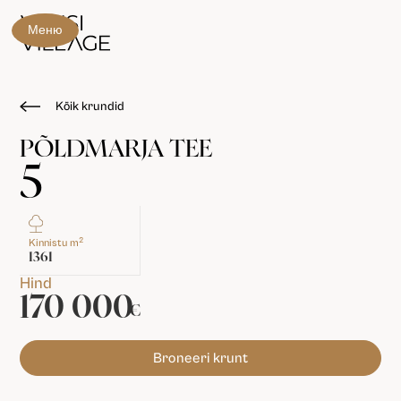
Меню
Kõik krundid
PÕLDMARJA TEE
5
2
Kinnistu m
1361
Hind
170 000
€
Broneeri krunt