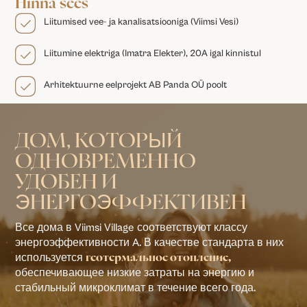
Hinna sees
Liitumised vee- ja kanalisatsiooniga (Viimsi Vesi)
Liitumine elektriga (Imatra Elekter), 20A igal kinnistul
Arhitektuurne eelprojekt AB Panda OÜ poolt
ДОМ, КОТОРЫЙ
ОДНОВРЕМЕННО
УДОБЕН И
ЭНЕРГОЭФФЕКТИВЕН
Все дома в Viimsi Village соответствуют классу
энергоэффективности A. В качестве стандарта в них
используется
геотермальное отопление,
обеспечивающее низкие затраты на энергию и
стабильный микроклимат в течение всего года.