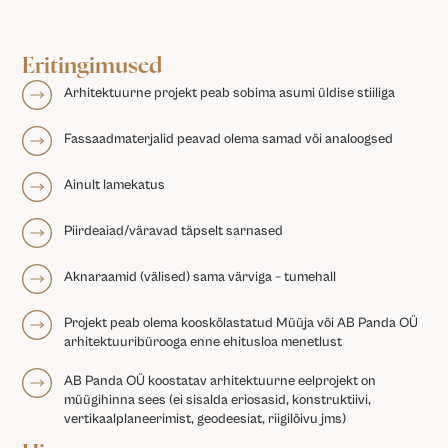
Eritingimused
Arhitektuurne projekt peab sobima asumi üldise stiiliga
Fassaadmaterjalid peavad olema samad või analoogsed
Ainult lamekatus
Piirdeaiad/väravad täpselt sarnased
Aknaraamid (välised) sama värviga – tumehall
Projekt peab olema kooskõlastatud Müüja või AB Panda OÜ
arhitektuuribürooga enne ehitusloa menetlust
AB Panda OÜ koostatav arhitektuurne eelprojekt on
müügihinna sees (ei sisalda eriosasid, konstruktiivi,
vertikaalplaneerimist, geodeesiat, riigilõivu jms)