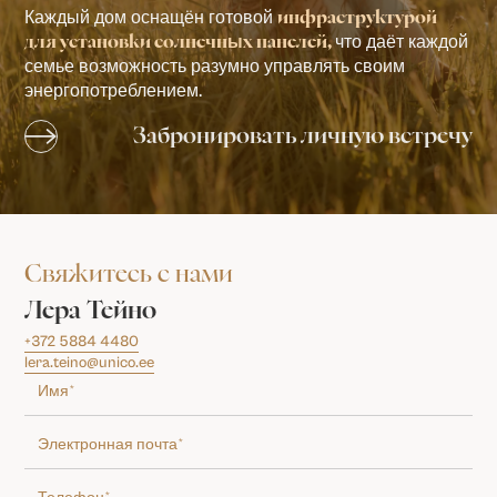
Каждый дом оснащён готовой
инфраструктурой
что даёт каждой
для установки солнечных панелей,
семье возможность разумно управлять своим
энергопотреблением.
Забронировать личную встречу
Свяжитесь с нами
Лера Тейно
+372 5884 4480
lera.teino@unico.ee