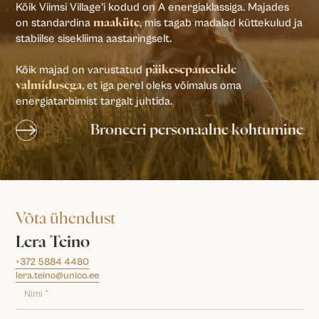
Kõik Viimsi Village’i kodud on A energiaklassiga. Majades
on standardina
, mis tagab madalad küttekulud ja
maaküte
stabiilse sisekliima aastaringselt.
Kõik majad on varustatud
päikesepaneelide
, et iga perel oleks võimalus oma
valmidusega
energiatarbimist targalt juhtida.
Broneeri personaalne kohtumine
Võta ühendust
Lera Teino
+372 5884 4480
lera.teino@unico.ee