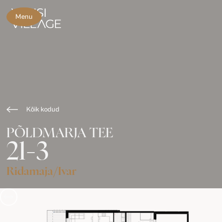
Menu
Kõik kodud
PÕLDMARJA TEE
21-3
Ridamaja
/
Ivar
Slide 3 of 3.