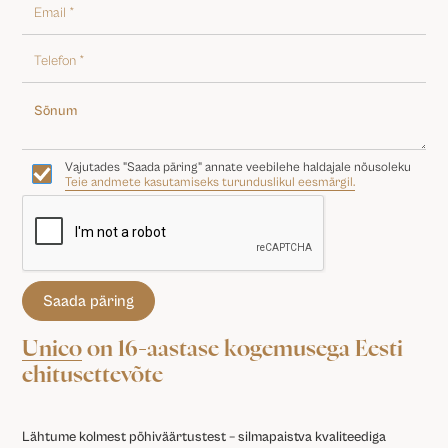
Vajutades "Saada päring" annate veebilehe haldajale nõusoleku
Teie andmete kasutamiseks turunduslikul eesmärgil.
Unico
on 16-aastase kogemusega Eesti
ehitusettevõte
Lähtume kolmest põhiväärtustest – silmapaistva kvaliteediga