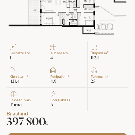
2
Korruste arv
Tubade arv
Üldpind m
1
4
112.1
2
2
2
Kinnistu m
Panipaik m
Terrass m
421.4
4.9
25
Fassaadi värv
Energiaklass
Tume
A
Baashind
397 800
€