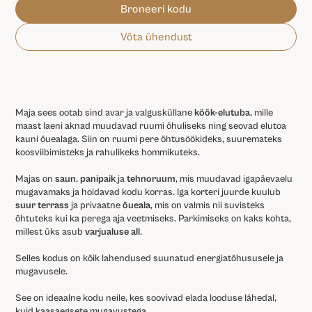
Broneeri kodu
Võta ühendust
Maja sees ootab sind avar ja valgusküllane
köök-elutuba
, mille
maast laeni aknad muudavad ruumi õhuliseks ning seovad elutoa
kauni õuealaga. Siin on ruumi pere õhtusöökideks, suuremateks
koosviibimisteks ja rahulikeks hommikuteks.
Majas on
saun
,
panipaik
ja
tehnoruum
, mis muudavad igapäevaelu
mugavamaks ja hoidavad kodu korras. Iga korteri juurde kuulub
suur terrass
ja privaatne
õueala
, mis on valmis nii suvisteks
õhtuteks kui ka perega aja veetmiseks. Parkimiseks on kaks kohta,
millest üks asub
varjualuse all
.
Selles kodus on kõik lahendused suunatud energiatõhususele ja
mugavusele.
See on ideaalne kodu neile, kes soovivad elada looduse lähedal,
kuid kaasaegsete mugavustega.