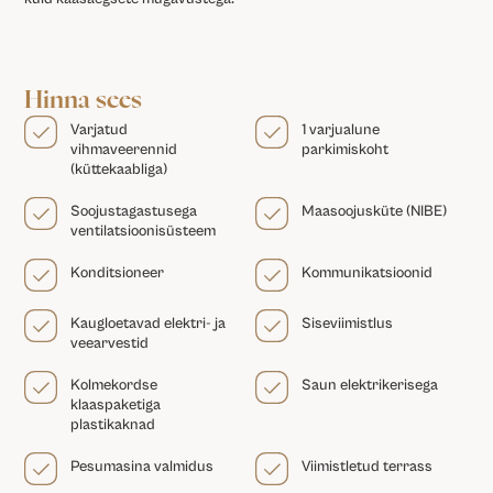
Hinna sees
Varjatud
1 varjualune
vihmaveerennid
parkimiskoht
(küttekaabliga)
Soojustagastusega
Maasoojusküte (NIBE)
ventilatsioonisüsteem
Konditsioneer
Kommunikatsioonid
Kaugloetavad elektri- ja
Siseviimistlus
veearvestid
Kolmekordse
Saun elektrikerisega
klaaspaketiga
plastikaknad
Pesumasina valmidus
Viimistletud terrass