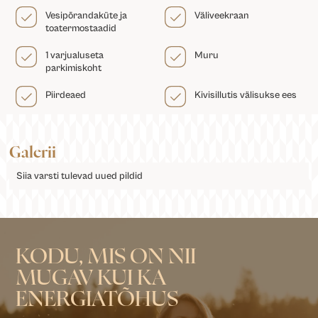
Vesipõrandaküte ja
Väliveekraan
toatermostaadid
1 varjualuseta
Muru
parkimiskoht
Piirdeaed
Kivisillutis välisukse ees
Galerii
Siia varsti tulevad uued pildid
KODU, MIS ON NII
MUGAV KUI KA
ENERGIATÕHUS