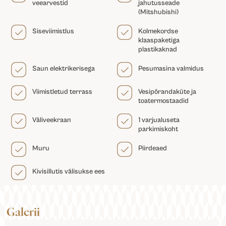
veearvestid
jahutusseade
(Mitshubishi)
Siseviimistlus
Kolmekordse
klaaspaketiga
plastikaknad
Saun elektrikerisega
Pesumasina valmidus
Viimistletud terrass
Vesipõrandaküte ja
toatermostaadid
Väliveekraan
1 varjualuseta
parkimiskoht
Muru
Piirdeaed
Kivisillutis välisukse ees
Galerii