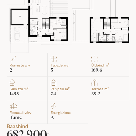
2
Korruste arv
Tubade arv
Üldpind m
2
5
169.6
2
2
2
Kinnistu m
Panipaik m
Terrass m
1495
7.4
39.2
Fassaadi värv
Energiaklass
Tume
A
Baashind
682 900