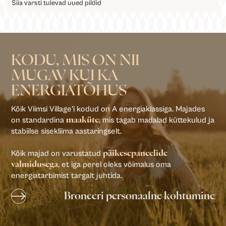
Siia varsti tulevad uued pildid
KODU, MIS ON NII
MUGAV KUI KA
ENERGIATÕHUS
Kõik Viimsi Village’i kodud on A energiaklassiga. Majades
on standardina
, mis tagab madalad küttekulud ja
maaküte
stabiilse sisekliima aastaringselt.
Kõik majad on varustatud
päikesepaneelide
, et iga perel oleks võimalus oma
valmidusega
energiatarbimist targalt juhtida.
Broneeri personaalne kohtumine