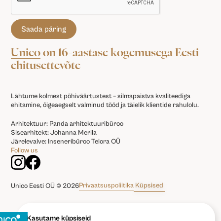
Unico
on 16-aastase kogemusega Eesti
ehitusettevõte
Lähtume kolmest põhiväärtustest – silmapaistva kvaliteediga
ehitamine, õigeaegselt valminud tööd ja täielik klientide rahulolu.
Arhitektuur: Panda arhitektuuribüroo
Sisearhitekt: Johanna Merila
Järelevalve: Inseneribüroo Telora OÜ
Follow us
Privaatsuspoliitika
Küpsised
Unico Eesti OÜ © 2026
Kasutame küpsiseid