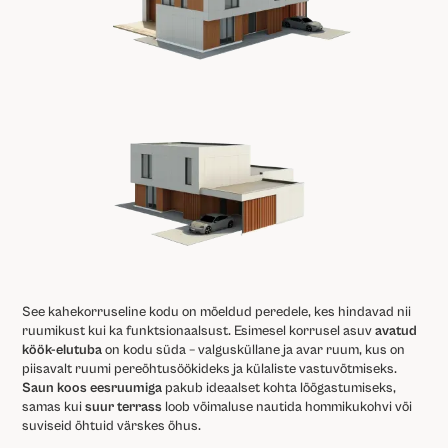
See kahekorruseline kodu on mõeldud peredele, kes hindavad nii
ruumikust kui ka funktsionaalsust. Esimesel korrusel asuv
avatud
köök-elutuba
on kodu süda – valgusküllane ja avar ruum, kus on
piisavalt ruumi pereõhtusöökideks ja külaliste vastuvõtmiseks.
Saun koos eesruumiga
pakub ideaalset kohta lõõgastumiseks,
samas kui
suur terrass
loob võimaluse nautida hommikukohvi või
suviseid õhtuid värskes õhus.