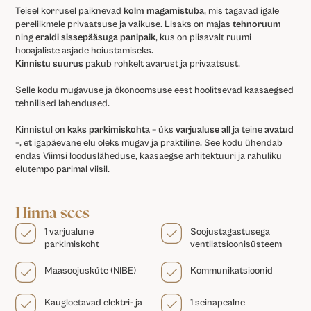
Teisel korrusel paiknevad
kolm magamistuba
, mis tagavad igale
pereliikmele privaatsuse ja vaikuse. Lisaks on majas
tehnoruum
ning
eraldi sissepääsuga panipaik
, kus on piisavalt ruumi
hooajaliste asjade hoiustamiseks.
Kinnistu suurus
pakub rohkelt avarust ja privaatsust.
Selle kodu mugavuse ja ökonoomsuse eest hoolitsevad kaasaegsed
tehnilised lahendused.
Kinnistul on
kaks parkimiskohta
– üks
varjualuse all
ja teine
avatud
–, et igapäevane elu oleks mugav ja praktiline. See kodu ühendab
endas Viimsi loodusläheduse, kaasaegse arhitektuuri ja rahuliku
elutempo parimal viisil.
Hinna sees
1 varjualune
Soojustagastusega
parkimiskoht
ventilatsioonisüsteem
Maasoojusküte (NIBE)
Kommunikatsioonid
Kaugloetavad elektri- ja
1 seinapealne