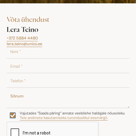
Võta ühendust
Lera Teino
+372 5884 4480
lera.teino@unico.ee
Vajutades "Saada päring" annate veebilehe haldajale nõusoleku
Teie andmete kasutamiseks turunduslikul eesmärgil.