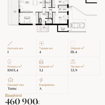
2
Korruste arv
Tubade arv
Üldpind m
1
4
111.4
2
2
2
Kinnistu m
Panipaik m
Terrass m
1005.4
5.1
33.9
Fassaadi värv
Energiaklass
Tume
A
Baashind
460 900
€