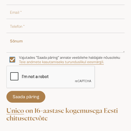
Vajutades "Saada päring" annate veebilehe haldajale nõusoleku
Teie andmete kasutamiseks turunduslikul eesmärgil.
Unico
on 16-aastase kogemusega Eesti
ehitusettevõte