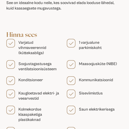
See on ideaalne kodu neile, kes soovivad elada looduse lähedal,
kuid kaasaegsete mugavustega.
Hinna sees
Varjatud
1 varjualune
vihmaveerennid
parkimiskoht
(küttekaabliga)
Soojustagastusega
Maasoojusküte (NIBE)
ventilatsioonisüsteem
Konditsioneer
Kommunikatsioonid
Kaugloetavad elektri- ja
Siseviimistlus
veearvestid
Kolmekordse
Saun elektrikerisega
klaaspaketiga
plastikaknad