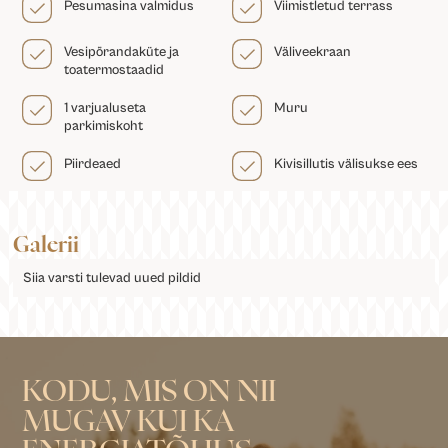
Pesumasina valmidus
Viimistletud terrass
Vesipõrandaküte ja
Väliveekraan
toatermostaadid
1 varjualuseta
Muru
parkimiskoht
Piirdeaed
Kivisillutis välisukse ees
Galerii
Siia varsti tulevad uued pildid
KODU, MIS ON NII
MUGAV KUI KA