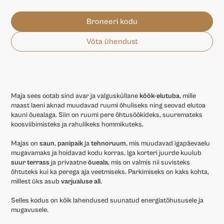
Broneeri kodu
Võta ühendust
Maja sees ootab sind avar ja valgusküllane
köök-elutuba
, mille
maast laeni aknad muudavad ruumi õhuliseks ning seovad elutoa
kauni õuealaga. Siin on ruumi pere õhtusöökideks, suuremateks
koosviibimisteks ja rahulikeks hommikuteks.
Majas on
saun
,
panipaik
ja
tehnoruum
, mis muudavad igapäevaelu
mugavamaks ja hoidavad kodu korras. Iga korteri juurde kuulub
suur terrass
ja privaatne
õueala
, mis on valmis nii suvisteks
õhtuteks kui ka perega aja veetmiseks. Parkimiseks on kaks kohta,
millest üks asub
varjualuse all
.
Selles kodus on kõik lahendused suunatud energiatõhususele ja
mugavusele.