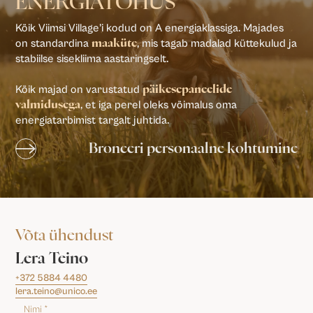
ENERGIATÕHUS
Kõik Viimsi Village’i kodud on A energiaklassiga. Majades
on standardina
, mis tagab madalad küttekulud ja
maaküte
stabiilse sisekliima aastaringselt.
Kõik majad on varustatud
päikesepaneelide
, et iga perel oleks võimalus oma
valmidusega
energiatarbimist targalt juhtida.
Broneeri personaalne kohtumine
Võta ühendust
Lera Teino
+372 5884 4480
lera.teino@unico.ee