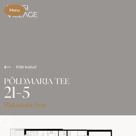
Menu
Kõik kodud
PÕLDMARJA TEE
21-5
Ridamaja
/
Ivar
Slide 3 of 3.