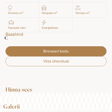
2
2
2
Kinnistu m
Panipaik m
Terrass m
Fassaadi värv
Energiaklass
Baashind
€
Broneeri kodu
Võta ühendust
Hinna sees
Galerii