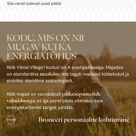
Siia varsti tulevad uued pildid
KODU, MIS ON NII
MUGAV KUI KA
ENERGIATÕHUS
Kõik Viimsi Village’i kodud on A energiaklassiga. Majades
on standardina
, mis tagab madalad küttekulud ja
maaküte
stabiilse sisekliima aastaringselt.
Kõik majad on varustatud
päikesepaneelide
, et iga perel oleks võimalus oma
valmidusega
energiatarbimist targalt juhtida.
Broneeri personaalne kohtumine