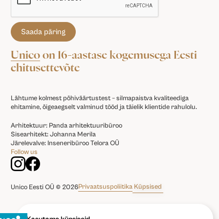
Unico
on 16-aastase kogemusega Eesti
ehitusettevõte
Lähtume kolmest põhiväärtustest – silmapaistva kvaliteediga
ehitamine, õigeaegselt valminud tööd ja täielik klientide rahulolu.
Arhitektuur: Panda arhitektuuribüroo
Sisearhitekt: Johanna Merila
Järelevalve: Inseneribüroo Telora OÜ
Follow us
Privaatsuspoliitika
Küpsised
Unico Eesti OÜ © 2026