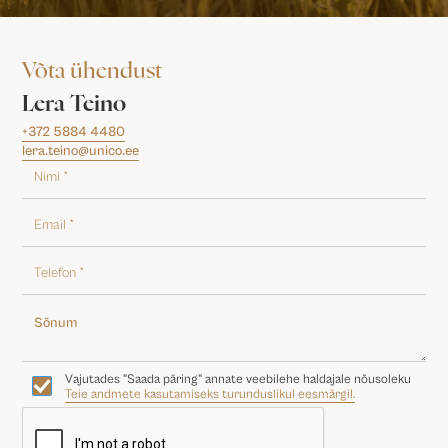
Võta ühendust
Lera Teino
+372 5884 4480
lera.teino@unico.ee
Vajutades "Saada päring" annate veebilehe haldajale nõusoleku
Teie andmete kasutamiseks turunduslikul eesmärgil.