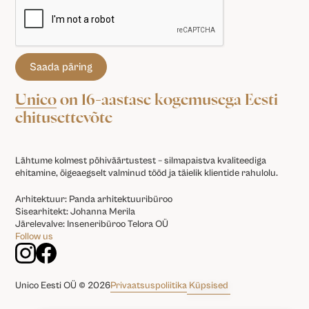
Unico
on 16-aastase kogemusega Eesti
ehitusettevõte
Lähtume kolmest põhiväärtustest – silmapaistva kvaliteediga
ehitamine, õigeaegselt valminud tööd ja täielik klientide rahulolu.
Arhitektuur: Panda arhitektuuribüroo
Sisearhitekt: Johanna Merila
Järelevalve: Inseneribüroo Telora OÜ
Follow us
Privaatsuspoliitika
Küpsised
Unico Eesti OÜ © 2026