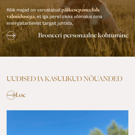
Kõik majad on varustatud
päikesepaneelide
, et iga perel oleks võimalus oma
valmidusega
energiatarbimist targalt juhtida.
Broneeri personaalne kohtumine
UUDISED JA KASULIKUD NÕUANDED
Loe