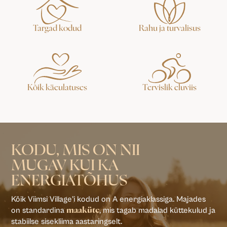
Targad kodud
Rahu ja turvalisus
Kõik käeulatuses
Tervislik eluviis
KODU, MIS ON NII
MUGAV KUI KA
ENERGIATÕHUS
Kõik Viimsi Village’i kodud on A energiaklassiga. Majades
on standardina
, mis tagab madalad küttekulud ja
maaküte
stabiilse sisekliima aastaringselt.