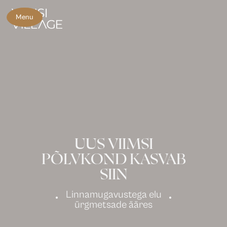
Menu
UUS VIIMSI
PÕLVKOND KASVAB
SIIN
Linnamugavustega elu
ürgmetsade ääres