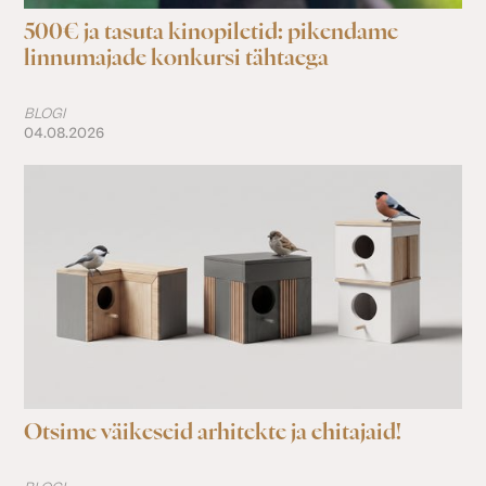
500€ ja tasuta kinopiletid: pikendame
linnumajade konkursi tähtaega
BLOGI
04.08.2026
Otsime väikeseid arhitekte ja ehitajaid!