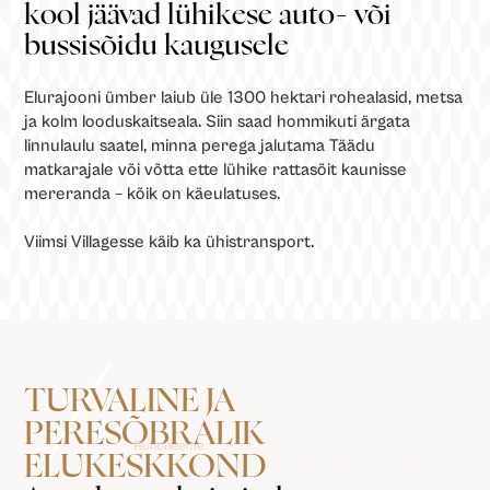
kool jäävad lühikese auto- või
bussisõidu kaugusele
Elurajooni ümber laiub üle 1300 hektari rohealasid, metsa
ja kolm looduskaitseala. Siin saad hommikuti ärgata
linnulaulu saatel, minna perega jalutama Täädu
matkarajale või võtta ette lühike rattasõit kaunisse
mereranda – kõik on käeulatuses.
Viimsi Villagesse käib ka ühistransport.
TURVALINE JA
PERESÕBRALIK
ELUKESKKOND