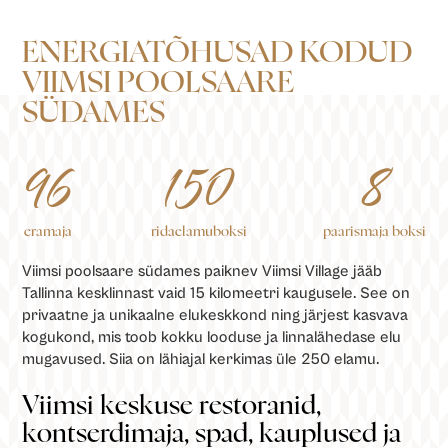
ENERGIATÕHUSAD
KODUD
VIIMSI
POOLSAARE
SÜDAMES
96
150
8
eramaja
ridaelamuboksi
paarismaja boksi
Viimsi poolsaare südames paiknev Viimsi Village jääb
Tallinna kesklinnast vaid 15 kilomeetri kaugusele. See on
privaatne ja unikaalne elukeskkond ning järjest kasvava
kogukond, mis toob kokku looduse ja linnalähedase elu
mugavused. Siia on lähiajal kerkimas üle 250 elamu.
Viimsi keskuse restoranid,
kontserdimaja, spad, kauplused ja