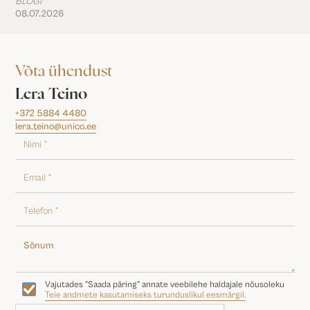
BLOGI
08.07.2026
Võta ühendust
Lera Teino
+372 5884 4480
lera.teino@unico.ee
Vajutades "Saada päring" annate veebilehe haldajale nõusoleku
Teie andmete kasutamiseks turunduslikul eesmärgil.