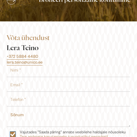
Võta ühendust
Lera Teino
+372 5884 4480
lera.teino@unico.ee
Vajutades "Saada päring" annate veebilehe haldajale nõusoleku
Teie andmete kasutamiseks turunduslikul eesmärgil.