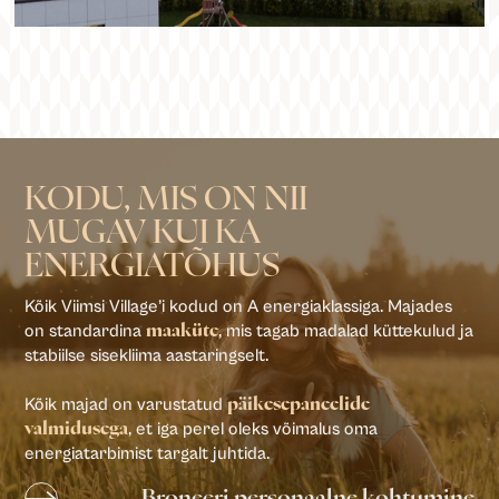
KODU, MIS ON NII
MUGAV KUI KA
ENERGIATÕHUS
Kõik Viimsi Village’i kodud on A energiaklassiga. Majades
on standardina
, mis tagab madalad küttekulud ja
maaküte
stabiilse sisekliima aastaringselt.
Kõik majad on varustatud
päikesepaneelide
, et iga perel oleks võimalus oma
valmidusega
energiatarbimist targalt juhtida.
Broneeri personaalne kohtumine