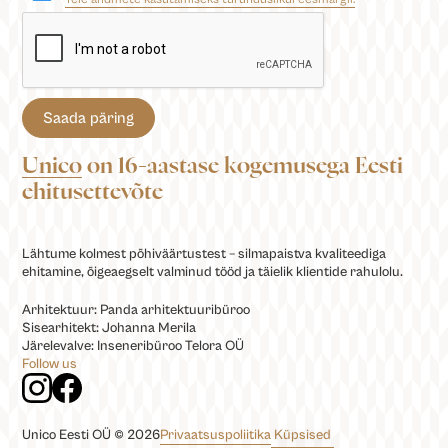
Unico
on 16-aastase kogemusega Eesti
ehitusettevõte
Lähtume kolmest põhiväärtustest – silmapaistva kvaliteediga
ehitamine, õigeaegselt valminud tööd ja täielik klientide rahulolu.
Arhitektuur: Panda arhitektuuribüroo
Sisearhitekt: Johanna Merila
Järelevalve: Inseneribüroo Telora OÜ
Follow us
Privaatsuspoliitika
Küpsised
Unico Eesti OÜ © 2026