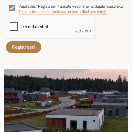
Vajutades "Registreeri" annate veebilehe haldajale nõusoleku
Teie andmete kasutamiseks turunduslikul eesmärgil.