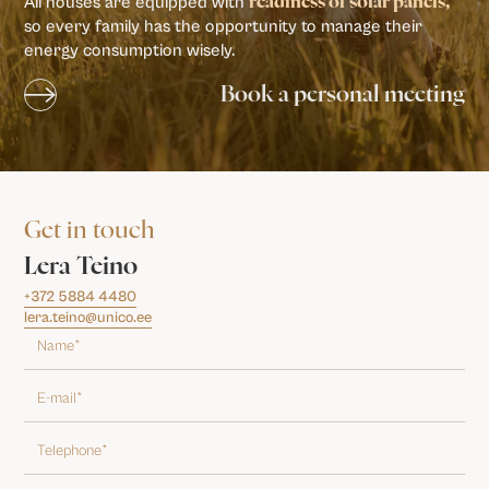
All houses are equipped with
readiness of solar panels,
so every family has the opportunity to manage their
energy consumption wisely.
Book a personal meeting
Get in touch
Lera Teino
+372 5884 4480
lera.teino@unico.ee