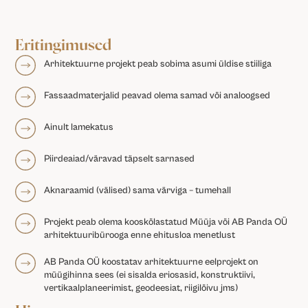
Eritingimused
Arhitektuurne projekt peab sobima asumi üldise stiiliga
Fassaadmaterjalid peavad olema samad või analoogsed
Ainult lamekatus
Piirdeaiad/väravad täpselt sarnased
Aknaraamid (välised) sama värviga – tumehall
Projekt peab olema kooskõlastatud Müüja või AB Panda OÜ
arhitektuuribürooga enne ehitusloa menetlust
AB Panda OÜ koostatav arhitektuurne eelprojekt on
müügihinna sees (ei sisalda eriosasid, konstruktiivi,
vertikaalplaneerimist, geodeesiat, riigilõivu jms)