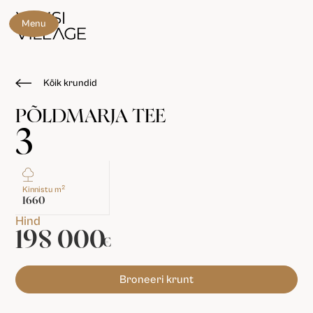
Menu
Kõik krundid
PÕLDMARJA TEE
3
2
Kinnistu m
1660
Hind
198 000
€
Broneeri krunt