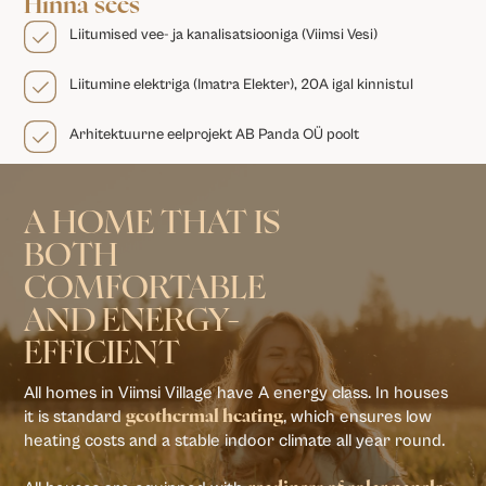
Hinna sees
Liitumised vee- ja kanalisatsiooniga (Viimsi Vesi)
Liitumine elektriga (Imatra Elekter), 20A igal kinnistul
Arhitektuurne eelprojekt AB Panda OÜ poolt
A HOME THAT IS
BOTH
COMFORTABLE
AND ENERGY-
EFFICIENT
All homes in Viimsi Village have A energy class. In houses
it is standard
, which ensures low
geothermal heating
heating costs and a stable indoor climate all year round.