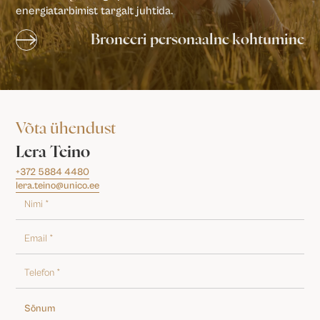
energiatarbimist targalt juhtida.
Broneeri personaalne kohtumine
Võta ühendust
Lera Teino
+372 5884 4480
lera.teino@unico.ee