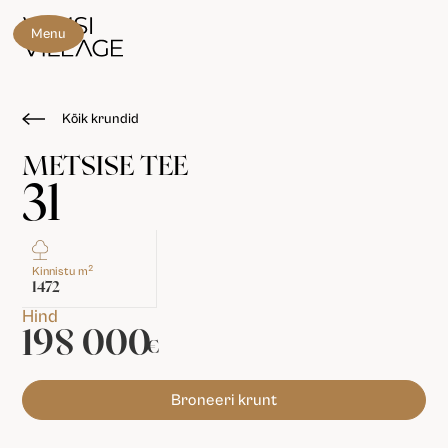
Menu
Kõik krundid
METSISE TEE
31
2
Kinnistu m
1472
Hind
198 000
€
Broneeri krunt