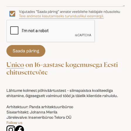
Vajutades "Saada päring" annate veebilehe haldajale nõusoleku
Teie andmete kasutamiseks turunduslikul eesmärgil.
Unico
on 16-aastase kogemusega Eesti
ehitusettevõte
Lähtume kolmest põhiväärtustest – silmapaistva kvaliteediga
ehitamine, õigeaegselt valminud tööd ja täielik klientide rahulolu.
Arhitektuur: Panda arhitektuuribüroo
Sisearhitekt: Johanna Merila
Järelevalve: Inseneribüroo Telora OÜ
Follow us