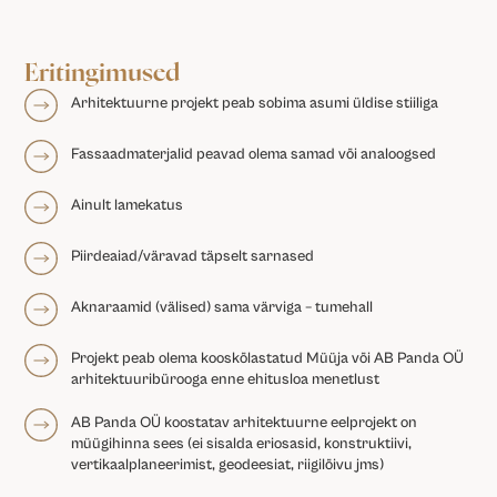
Eritingimused
Arhitektuurne projekt peab sobima asumi üldise stiiliga
Fassaadmaterjalid peavad olema samad või analoogsed
Ainult lamekatus
Piirdeaiad/väravad täpselt sarnased
Aknaraamid (välised) sama värviga – tumehall
Projekt peab olema kooskõlastatud Müüja või AB Panda OÜ
arhitektuuribürooga enne ehitusloa menetlust
AB Panda OÜ koostatav arhitektuurne eelprojekt on
müügihinna sees (ei sisalda eriosasid, konstruktiivi,
vertikaalplaneerimist, geodeesiat, riigilõivu jms)