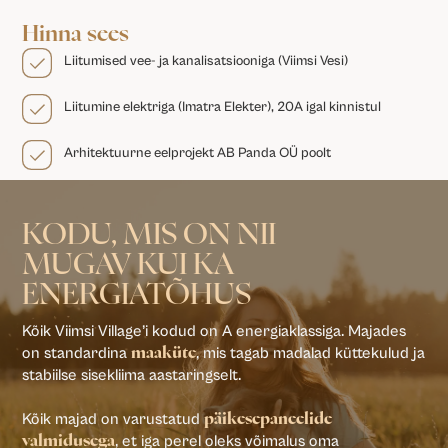
Hinna sees
Liitumised vee- ja kanalisatsiooniga (Viimsi Vesi)
Liitumine elektriga (Imatra Elekter), 20A igal kinnistul
Arhitektuurne eelprojekt AB Panda OÜ poolt
KODU, MIS ON NII
MUGAV KUI KA
ENERGIATÕHUS
Kõik Viimsi Village’i kodud on A energiaklassiga. Majades
on standardina
, mis tagab madalad küttekulud ja
maaküte
stabiilse sisekliima aastaringselt.
Kõik majad on varustatud
päikesepaneelide
, et iga perel oleks võimalus oma
valmidusega