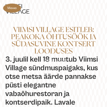
Меню
VIIMSI VILLAGE ESITLEB:
PEAKOKA ÕHTUSÖÖK JA
SÜDASUVINE KONTSERT
LOODUSES
3. juulil kell 18 muutub Viimsi
29/5/2026
BLOGI
Village sündmuspaigaks, kus
otse metsa äärde pannakse
püsti elegantne
vabaõhurestoran ja
kontserdipaik. Lavale