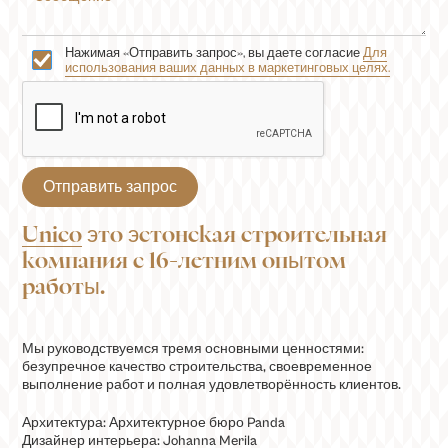
Нажимая «Отправить запрос», вы даете согласие
Для
использования ваших данных в маркетинговых целях.
Unico
это эстонская строительная
компания с 16-летним опытом
работы.
Мы руководствуемся тремя основными ценностями:
безупречное качество строительства, своевременное
выполнение работ и полная удовлетворённость клиентов.
Архитектура: Архитектурное бюро Panda
Дизайнер интерьера: Johanna Merila