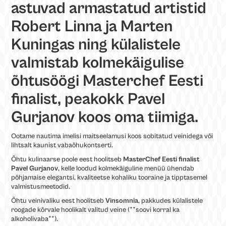
astuvad armastatud artistid
Robert Linna ja Marten
Kuningas ning külalistele
valmistab kolmekäigulise
õhtusöögi Masterchef Eesti
finalist, peakokk Pavel
Gurjanov koos oma tiimiga.
Ootame nautima imelisi maitseelamusi koos sobitatud veinidega või
lihtsalt kaunist vabaõhukontserti.
Õhtu kulinaarse poole eest hoolitseb
MasterChef Eesti finalist
Pavel Gurjanov
, kelle loodud kolmekäiguline menüü ühendab
põhjamaise elegantsi, kvaliteetse kohaliku tooraine ja tipptasemel
valmistusmeetodid.
Õhtu veinivaliku eest hoolitseb
Vinsomnia
, pakkudes külalistele
roogade kõrvale hoolikalt valitud veine (**soovi korral ka
alkoholivaba**).