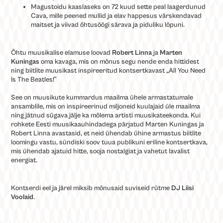
Magustoidu kaaslaseks on 72 kuud sette peal laagerdunud
Cava, mille peened mullid ja elav happesus värskendavad
maitset ja viivad õhtusöögi särava ja piduliku lõpuni.
Õhtu muusikalise elamuse loovad
Robert Linna
ja
Marten
Kuningas
oma kavaga, mis on mõnus segu nende enda hittidest
ning biitlite muusikast inspireeritud kontsertkavast „All You Need
Is The Beatles!‟
See on muusikute kummardus maailma ühele armastatumale
ansamblile, mis on inspireerinud miljoneid kuulajaid üle maailma
ning jätnud sügava jälje ka mõlema artisti muusikateekonda. Kui
rohkete Eesti muusikaauhindadega pärjatud Marten Kuningas ja
Robert Linna avastasid, et neid ühendab ühine armastus biitlite
loomingu vastu, sündiski soov tuua publikuni eriline kontsertkava,
mis ühendab ajatuid hitte, sooja nostalgiat ja vahetut lavalist
energiat.
Kontserdi eel ja järel miksib mõnusaid suviseid rütme
DJ Liisi
Voolaid
.