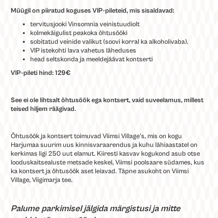
Müügil on piiratud koguses VIP-pileteid, mis sisaldavad:
tervitusjooki Vinsomnia veinistuudiolt
kolmekäigulist peakoka õhtusööki
sobitatud veinide valikut (soovi korral ka alkoholivaba).
VIP istekohti lava vahetus läheduses
head seltskonda ja meeldejäävat kontserti
VIP-pileti hind: 129€
See ei ole lihtsalt õhtusöök ega kontsert, vaid suveelamus, millest
teised hiljem räägivad.
Õhtusöök ja kontsert toimuvad Viimsi Village's, mis on kogu
Harjumaa suurim uus kinnisvaraarendus ja kuhu lähiaastatel on
kerkimas ligi 250 uut elamut. Kiiresti kasvav kogukond asub otse
looduskaitsealuste metsade keskel, Viimsi poolsaare südames, kus
ka kontsert ja õhtusöök aset leiavad. Täpne asukoht on Viimsi
Village, Viigimarja tee.
Palume parkimisel jälgida märgistusi ja mitte