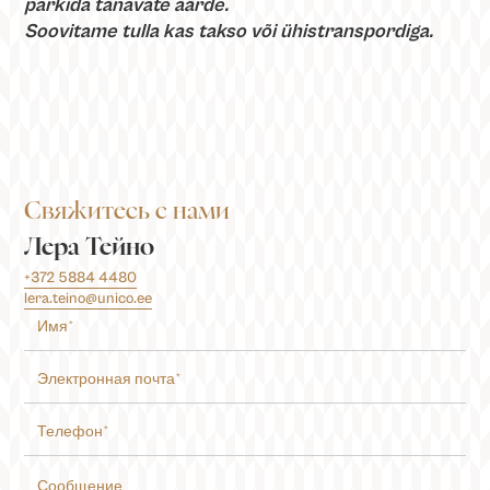
parkida tänavate äärde.
Soovitame tulla kas takso või ühistranspordiga.
Свяжитесь с нами
Лера Тейно
+372 5884 4480
lera.teino@unico.ee