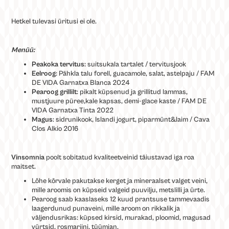
Hetkel tulevasi üritusi ei ole.
Menüü:
Peakoka tervitus
: suitsukala tartalet / tervitusjook
Eelroog
: Pähkla talu forell, guacamole, salat, astelpaju / FAM
DE VIDA Garnatxa Blanca 2024
Pearoog grillilt
: pikalt küpsenud ja grillitud lammas,
mustjuure püree,kale kapsas, demi-glace kaste / FAM DE
VIDA Garnatxa Tinta 2022
Magus
: sidrunikook, Islandi jogurt, piparmünt&laim / Cava
Clos Alkio 2016
Vinsomnia
poolt sobitatud kvaliteetveinid täiustavad iga roa
maitset.
Lõhe kõrvale pakutakse kerget ja mineraalset valget veini,
mille aroomis on küpseid valgeid puuvilju, metslilli ja ürte.
Pearoog saab kaaslaseks 12 kuud prantsuse tammevaadis
laagerdunud punaveini, mille aroom on rikkalik ja
väljendusrikas: küpsed kirsid, murakad, ploomid, magusad
vürtsid, rosmariini, tüümian.