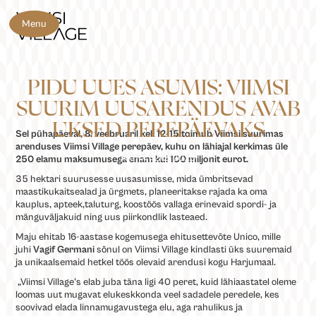
Menu
PIDU UUES ASUMIS: VIIMSI
SUURIM UUSARENDUS AVAB
UKSED PEREPÄEVAKS
Sel pühapäeval, 8. veebruaril kell 12-15 toimub Viimsi suurimas
arenduses Viimsi Village perepäev, kuhu on lähiajal kerkimas üle
2/2/2026
ARTICLE
250 elamu maksumusega enam kui 100 miljonit eurot.
35 hektari suurusesse uusasumisse, mida ümbritsevad
maastikukaitsealad ja ürgmets, planeeritakse rajada ka oma
kauplus, apteek,taluturg, koostöös vallaga erinevaid spordi- ja
mänguväljakuid ning uus piirkondlik lasteaed.
Maju ehitab 16-aastase kogemusega ehitusettevõte Unico, mille
juhi
Vagif Germani
sõnul on Viimsi Village kindlasti üks suuremaid
ja unikaalsemaid hetkel töös olevaid arendusi kogu Harjumaal.
„Viimsi Village’s elab juba täna ligi 40 peret, kuid lähiaastatel oleme
loomas uut mugavat elukeskkonda veel sadadele peredele, kes
soovivad elada linnamugavustega elu, aga rahulikus ja