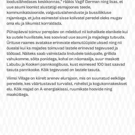
looduslähedases keskkonnas,“ rääkis Vagif German ning lisas, et
uue asumi loomist alustatigi esmajoones teede,
kommunikatsioonide, valgustuslahenduste ja bussiliikluse
rajamisega, et juba esimestel sisse kolivatel peredel oleks mugav
oma elu ja liikumist korraldada.
Pühapäeval toimuv perepäev on mõeldud nii kohalikele elanikele kui
ka uutele huvilistele, kes soovivad uue asumi ja majadega tutvuda.
Ürituse raames avatakse erinevate elamutüüpide uksed ning nii
õuealal kui ka majades toimuvad lastele erinevad tegevused ja
töötoad. Näiteks saab valmistada lindudele toidupalle, grillida
vahukomme, sõita ponidega, kohal on näomaalija, suur maskott
Labubu ja Kookeri pannkoogibuss, kust esimesed 100 last saavad
tasuta pannkooke. Kõik tegevused on lastele tasuta.
Viimsi Village on kiirelt arenev elurajoon, mis on suunatud eelkõige
peredele, kes väärtustavad turvalist, rohelist ja kogukonnakeskset
elu. Kõik majad on A-energiaklassi, ruumikate hoovide ning
maaküttega.