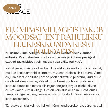
Menu
ELU VIIMSI VILLAGE’IS PAKUB
MOODSAT, ENT RAHULIKKU
ELUKESKKONDA KESET
PÕLISMETSI
Küsisime Viimsi Village’i elanike käest, mis teeb siin elamise
eriliseks. Vastustes kordus üks mõte, mis jäi kõlama pea igast
4/12/2025
BLOG
saadud tagasisidest: „siin on elu nagu väike puhkus“
.
Paljud pered unistavad kodust, kus oleks piisavalt ruumi ja vaikust,
ent kus koolid,trennid ja linnamugavused ei oleks liiga kaugel. Viimsi
on juba aastaid selliste perede poolt eelistatud piirkond, kuid nüüd
on siia tekkimas midagi täiesti uut — keset poolsaart paikneva
looduskaitsealuse metsa alla rajatakse järk-järgult eksklusiivne
elukeskkond Viimsi Village. See on võimalus olla osa uuest, omas
tempos kulgevast kogukonnast, mis on loodud männimetsa serva,
looduse keskele.
Tänaseks on siia kolinud ligi kolmkümmend perekonda. Järgnevatel