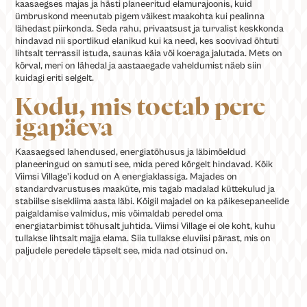
kaasaegses majas ja hästi planeeritud elamurajoonis, kuid
ümbruskond meenutab pigem väikest maakohta kui pealinna
lähedast piirkonda. Seda rahu, privaatsust ja turvalist keskkonda
hindavad nii sportlikud elanikud kui ka need, kes soovivad õhtuti
lihtsalt terrassil istuda, saunas käia või koeraga jalutada. Mets on
kõrval, meri on lähedal ja aastaaegade vaheldumist näeb siin
kuidagi eriti selgelt.
Kodu, mis toetab pere
igapäeva
Kaasaegsed lahendused, energiatõhusus ja läbimõeldud
planeeringud on samuti see, mida pered kõrgelt hindavad. Kõik
Viimsi Village’i kodud on A energiaklassiga. Majades on
standardvarustuses maaküte, mis tagab madalad küttekulud ja
stabiilse sisekliima aasta läbi. Kõigil majadel on ka päikesepaneelide
paigaldamise valmidus, mis võimaldab peredel oma
energiatarbimist tõhusalt juhtida. Viimsi Village ei ole koht, kuhu
tullakse lihtsalt majja elama. Siia tullakse eluviisi pärast, mis on
paljudele peredele täpselt see, mida nad otsinud on.