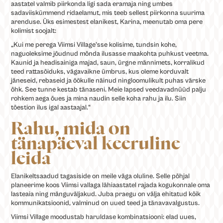
aastatel valmib piirkonda ligi sada eramaja ning umbes
sadaviiskümmend ridaelamut, mis teeb sellest piirkonna suurima
arenduse. Üks esimestest elanikest, Karina, meenutab oma pere
kolimist soojalt:
„Kui me perega Viimsi Village’sse kolisime, tundsin kohe,
naguoleksime jõudnud mõnda ilusasse maakohta puhkust veetma.
Kaunid ja headisainiga majad, saun, ürgne männimets, korralikud
teed rattasõiduks, vägavaikne ümbrus, kus oleme korduvalt
jäneseid, rebaseid ja öökulle näinud ningloomulikult puhas värske
õhk. See tunne kestab tänaseni. Meie lapsed veedavadnüüd palju
rohkem aega õues ja mina naudin selle koha rahu ja ilu. Siin
tõestion ilus igal aastaajal.“
Rahu, mida on
tänapäeval keeruline
leida
Elanikeltsaadud tagasiside on meile väga oluline. Selle põhjal
planeerime koos Viimsi vallaga lähiaastatel rajada kogukonnale oma
lasteaia ning mänguväljakud. Juba praegu on välja ehitatud kõik
kommunikatsioonid, valminud on uued teed ja tänavavalgustus.
Viimsi Village moodustab haruldase kombinatsiooni: elad uues,