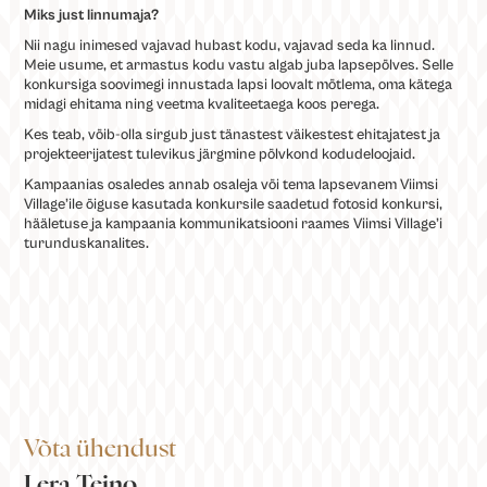
Miks just linnumaja?
Nii nagu inimesed vajavad hubast kodu, vajavad seda ka linnud.
Meie usume, et armastus kodu vastu algab juba lapsepõlves. Selle
konkursiga soovimegi innustada lapsi loovalt mõtlema, oma kätega
midagi ehitama ning veetma kvaliteetaega koos perega.
Kes teab, võib-olla sirgub just tänastest väikestest ehitajatest ja
projekteerijatest tulevikus järgmine põlvkond kodudeloojaid.
Kampaanias osaledes annab osaleja või tema lapsevanem Viimsi
Village’ile õiguse kasutada konkursile saadetud fotosid konkursi,
hääletuse ja kampaania kommunikatsiooni raames Viimsi Village’i
turunduskanalites.
Võta ühendust
Lera Teino