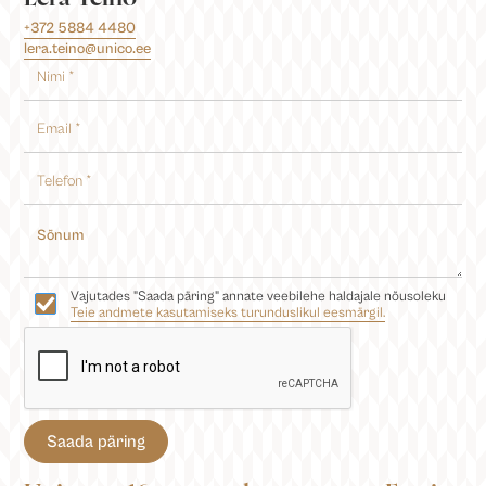
+372 5884 4480
lera.teino@unico.ee
Vajutades "Saada päring" annate veebilehe haldajale nõusoleku
Teie andmete kasutamiseks turunduslikul eesmärgil.