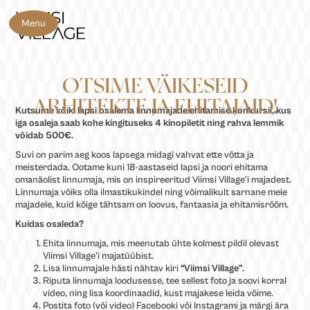
Menu
OTSIME VÄIKESEID
ARHITEKTE JA EHITAJAID!
Kutsume kõiki lapsi osalema linnumajade ehitamise konkursil, kus
iga osaleja saab kohe kingituseks 4 kinopiletit ning rahva lemmik
8/7/2026
BLOGI
võidab 500€.
Suvi on parim aeg koos lapsega midagi vahvat ette võtta ja
meisterdada. Ootame kuni 18-aastaseid lapsi ja noori ehitama
omanäolist linnumaja, mis on inspireeritud Viimsi Village'i majadest.
Linnumaja võiks olla ilmastikukindel ning võimalikult sarnane meie
majadele, kuid kõige tähtsam on loovus, fantaasia ja ehitamisrõõm.
Kuidas osaleda?
Ehita linnumaja, mis meenutab ühte kolmest pildil olevast
Viimsi Village’i majatüübist.
Lisa linnumajale hästi nähtav kiri
“Viimsi Village”
.
Riputa linnumaja loodusesse, tee sellest foto ja soovi korral
video, ning lisa koordinaadid, kust majakese leida võime.
Postita foto (või video) Facebooki või Instagrami ja märgi ära