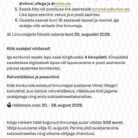
@viimsi_village ja @
unico.ee
.
Saada foto või postituse link aadressile
turundus@unico.ee
.
Lisa lapse eesnimi, vanus ja e-posti aadress
Osaleda saavad kuni 18-aastased lapsed ja noored. Iga
osaleja võib esitada ühe linnumaja.
📅 Linnumajade fotosid ootame
kuni 20. augustini 2026
.
Kõik osalejad võidavad!
Iga konkursil osalev laps saab kingituseks
4 kinopiletit
. Kinopiletid
saadetakse digitaalselt lapse või lapsevanema e-posti aadressile
pärast osalemise kinnitamist.
Rahvahääletus ja peaauhind
Kõik konkursile esitatud linnumajad avaldame Viimsi Village'i
kodulehel, kus toimub rahvahääletus. Hääletuse linki jagame
osalejatega ning enda sotsiaalmeediakanalites.
🗳️ Hääletada saab
20. - 28. august 2026
.
Kõige rohkem hääli kogunud linnumaja autor võidab
500 eurot
.
Võitja
kuulutame välja 31. augustil. Parima pildi avaldame oma
sotsiaalmeedias ning võtame võitjaga ühendust.