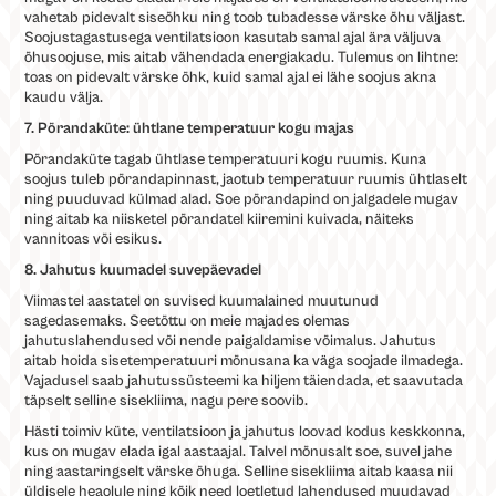
vahetab pidevalt siseõhku ning toob tubadesse värske õhu väljast.
Soojustagastusega ventilatsioon kasutab samal ajal ära väljuva
õhusoojuse, mis aitab vähendada energiakadu. Tulemus on lihtne:
toas on pidevalt värske õhk, kuid samal ajal ei lähe soojus akna
kaudu välja.
7. Põrandaküte: ühtlane temperatuur kogu majas
Põrandaküte tagab ühtlase temperatuuri kogu ruumis. Kuna
soojus tuleb põrandapinnast, jaotub temperatuur ruumis ühtlaselt
ning puuduvad külmad alad. Soe põrandapind on jalgadele mugav
ning aitab ka niisketel põrandatel kiiremini kuivada, näiteks
vannitoas või esikus.
8.
Jahutus kuumadel suvepäevadel
Viimastel aastatel on suvised kuumalained muutunud
sagedasemaks. Seetõttu on meie majades olemas
jahutuslahendused või nende paigaldamise võimalus. Jahutus
aitab hoida sisetemperatuuri mõnusana ka väga soojade ilmadega.
Vajadusel saab jahutussüsteemi ka hiljem täiendada, et saavutada
täpselt selline sisekliima, nagu pere soovib.
Hästi toimiv küte, ventilatsioon ja jahutus loovad kodus keskkonna,
kus on mugav elada igal aastaajal. Talvel mõnusalt soe, suvel jahe
ning aastaringselt värske õhuga. Selline sisekliima aitab kaasa nii
üldisele heaolule ning kõik need loetletud lahendused muudavad