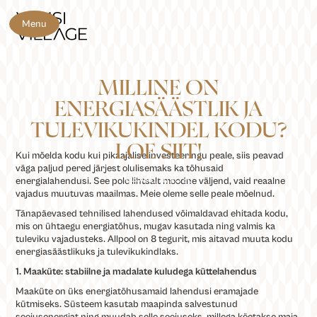
Menu
MILLINE ON
ENERGIASÄÄSTLIK JA
TULEVIKUKINDEL KODU?
LOE SIIT!
Kui mõelda kodu kui pikaajalise investeeringu peale, siis peavad
väga paljud pered järjest olulisemaks ka tõhusaid
6/3/2026
BLOGI
energialahendusi. See pole lihtsalt moodne väljend, vaid reaalne
vajadus muutuvas maailmas. Meie oleme selle peale mõelnud.
Tänapäevased tehnilised lahendused võimaldavad ehitada kodu,
mis on ühtaegu energiatõhus, mugav kasutada ning valmis ka
tuleviku vajadusteks. Allpool on 8 tegurit, mis aitavad muuta kodu
energiasäästlikuks ja tulevikukindlaks.
1. Maaküte: stabiilne ja madalate kuludega küttelahendus
Maaküte on üks energiatõhusamaid lahendusi eramajade
kütmiseks. Süsteem kasutab maapinda salvestunud