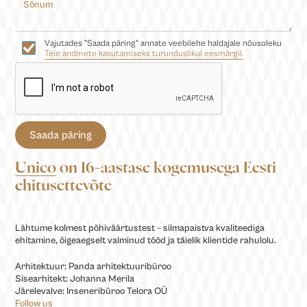
Vajutades "Saada päring" annate veebilehe haldajale nõusoleku
Teie andmete kasutamiseks turunduslikul eesmärgil.
Unico
on 16-aastase kogemusega Eesti
ehitusettevõte
Lähtume kolmest põhiväärtustest – silmapaistva kvaliteediga
ehitamine, õigeaegselt valminud tööd ja täielik klientide rahulolu.
Arhitektuur: Panda arhitektuuribüroo
Sisearhitekt: Johanna Merila
Järelevalve: Inseneribüroo Telora OÜ
Follow us