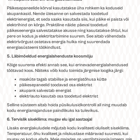
Päikesepaneelide kõrval kasutatakse üha rohkem ka koduseid
akupankasid. Nende ülesanne on salvestada toodetud
elektrienergiat, et seda saaks kasutada siis, kui päike ei paista või
elektrihind on kõrge. Praktiline näide: päeval toodetud
päikeseenergia salvestatakse akusse ning kasutatakse õhtul, kui
pere on kodus ja elektritarbimine suurem. See aitab vähendada
elektrivõrgust ostetava energia hulka ning suurendada
energiasüsteemi töökindlust.
5. Läbimõeldud energialahenduste koosmõju
Kõige suurema efekti annab see, kui erinevadenergialahendused
töötavad koos. Näiteks võib kodu toimida järgmise loogika järgi:
maaküte tagab stabiilse ja energiatõhusa kütte
päikesepaneelid toodavad osa elektrist
akupank salvestab energiat
elektriauto kasutab osa toodetud elektrist
Selline süsteem aitab hoida püsikulusidkontrolli all ning muudab
kodu energiamajanduse paindlikuks ka tulevikus.
6. Tervislik sisekliima: mugav elu igal aastaajal
Lisaks energiakuludele mõjutab kodu kvaliteeti oluliselt sisekliima.
Temperatuur, õhu kvaliteet ja niiskustase määravad suuresti, kui
mugav on kodus elada. Meie majades on ventilatsioonisüsteem, mis