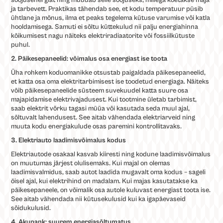
soojusenergiat ning muudab selle soojuseks, millega köetakse maja
ja tarbevett. Praktikas tähendab see, et kodu temperatuur püsib
ühtlane ja mõnus, ilma et peaks tegelema kütuse varumise või katla
hooldamisega. Samuti ei sõltu küttekulud nii palju energiahinna
kõikumisest nagu näiteks elektriradiaatorite või fossiilkütuste
puhul.
2. Päikesepaneelid: võimalus osa energiast ise toota
Üha rohkem koduomanikke otsustab paigaldada päikesepaneelid,
et katta osa oma elektritarbimisest ise toodetud energiaga. Näiteks
võib päikesepaneelide süsteem suvekuudel katta suure osa
majapidamise elektrivajadusest. Kui tootmine ületab tarbimist,
saab elektrit võrku tagasi müüa või kasutada seda muul ajal,
sõltuvalt lahendusest. See aitab vähendada elektriarveid ning
muuta kodu energiakulude osas paremini kontrollitavaks.
3. Elektriauto laadimisvõimalus kodus
Elektriautode osakaal kasvab kiiresti ning kodune laadimisvõimalus
on muutumas järjest olulisemaks. Kui majal on olemas
laadimisvalmidus, saab autot laadida mugavalt oma kodus – sageli
öisel ajal, kui elektrihind on madalam. Kui majas kasutatakse ka
päikesepaneele, on võimalik osa autole kuluvast energiast toota ise.
See aitab vähendada nii kütusekulusid kui ka igapäevaseid
sõidukulusid.
4. Akupank: suurem energiasõltumatus