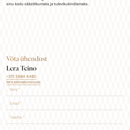
sinu kodu säästlikumaks ja tulevikukindlamaks.
Võta ühendust
Lera Teino
+372 5884 4480
lera.teino@unico.ee